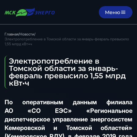
Меню
Главная
/
Новости
/
Электропотребление в Томской области за январь-февраль превысило
1,55 млрд кВт•ч
Электропотребление в
Томской области за январь-
февраль превысило 1,55 млрд
кВт•ч
По оперативным данным филиала
АО «СО ЕЭС» «Региональное
диспетчерское управление энергосистем
Кемеровской и Томской областей»
(Кемеровское РДУ), в феврале 2019 года