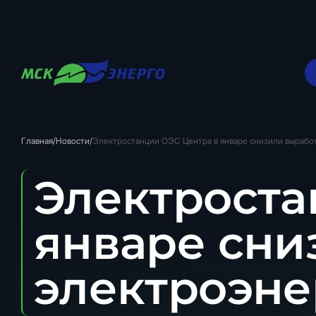
Главная
/
Новости
/
Электростанции ОЭС Центра в январе снизили выработ
Электроста
январе сни
электроэне