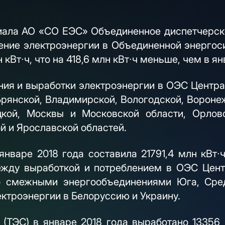
ала АО «СО ЕЭС» Объединенное диспетчерск
ение электроэнергии в Объединенной энергос
 кВт∙ч, что на 418,6 млн кВт∙ч меньше, чем в я
я и выработки электроэнергии в ОЭС Центра
Брянской, Владимирской, Вологодской, Воронеж
цкой, Москвы и Московской области, Орловс
ой и Ярославской областей.
январе 2018 года составила 21791,4 млн кВт∙ч
между выработкой и потреблением в ОЭС Цент
со смежными энергообъединениями Юга, Сред
ектроэнергии в Белоруссию и Украину.
(ТЭС) в январе 2018 года выработано 13356 м