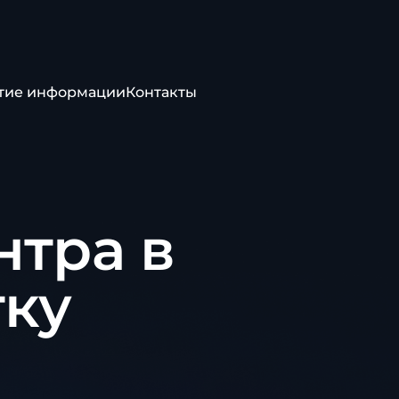
тие информации
Контакты
нтра в
тку