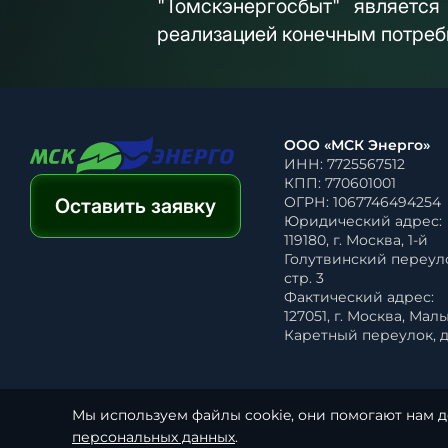
"Томскэнергосбыт" являетс
реализацией конечным потреб
ООО «МСК Энерго»
ИНН: 7725567512
КПП: 770601001
ОГРН: 1067746494254
Оставить заявку
Юридический адрес:
119180, г. Москва, 1-й
Голутвинский переулок
стр. 3
Фактический адрес:
127051, г. Москва, Мал
Каретный переулок, д. 
Мы используем файлы cookie, они помогают нам д
Политика обработки персональных данных
персональных данных
.