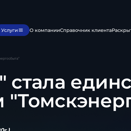
Услуги
О компании
Справочник клиента
Раскры
нергосбыта"
" стала един
 "Томскэнер
0г.)