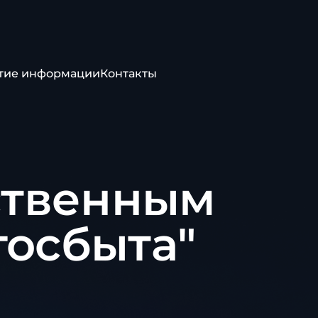
тие информации
Контакты
ственным
госбыта"