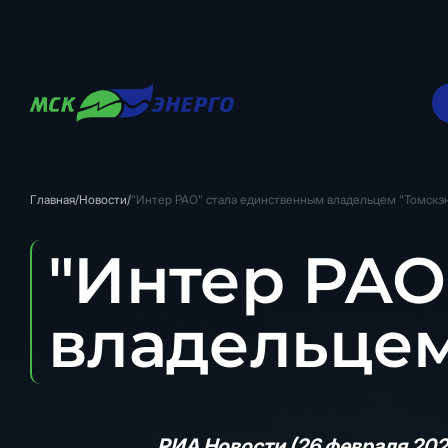
Главная
/
Новости
/
"Интер РАО" стала единственным владельцем "Томскэ
"Интер РАО
владельцем
РИА Новости (26 февраля 202