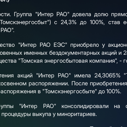
сти. Группа "Интер РАО" довела долю прямо
"Томскэнергосбыт") с 24,3% до 100%, став 
 РАО".
щество "Интер РАО ЕЭС" приобрело у акцион
новенных именных бездокументарных акций и 2
щества "Томская энергосбытовая компания", - г
етения акций "Интер РАО" имела 24,3065% "
косвенном распоряжении. После приобретения 
распоряжения в "Томскэнергосбыте" до 100%.
уппы "Интер РАО" консолидировали на 
 процедуры выкупа у миноритариев.