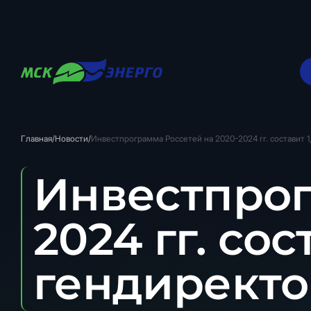
Главная
/
Новости
/
Инвестпрограмма Россетей на 2020-2024 гг. составит 1,
Инвестпрог
2024 гг. сос
гендиректо