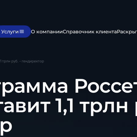
Услуги
О компании
Справочник клиента
Раскры
1 трлн руб. - гендиректор
рамма Россет
тавит 1,1 трлн 
р