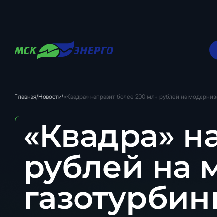
Главная
/
Новости
/
«Квадра» направит более 200 млн рублей на модерниз
«Квадра» н
рублей на
газотурбин