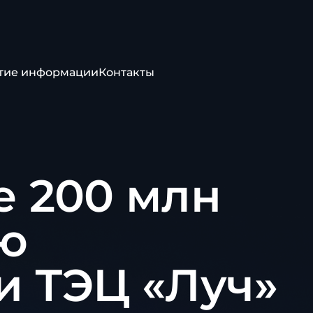
тие информации
Контакты
е 200 млн
ю
и ТЭЦ «Луч»