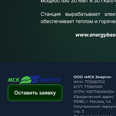
мощностью 30 МВт и 30 Гкал/ч
Станция вырабатывает эле
обеспечивает теплом и горяче
www.energybase
ООО «МСК Энерго»
ИНН: 7725567512
КПП: 770601001
ОГРН: 1067746494254
Оставить заявку
Юридический адрес:
119180, г. Москва, 1-й
Голутвинский переулок
стр. 3