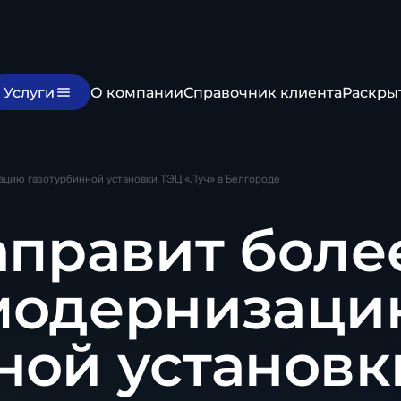
Услуги
О компании
Справочник клиента
Раскры
ацию газотурбинной установки ТЭЦ «Луч» в Белгороде
аправит боле
 модернизаци
ной установк