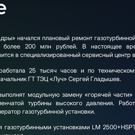
е
дры» начался плановый ремонт газотурбинной
т более 200 млн рублей. В настоящее в
вится в специализированный сервисный центр в
тработала 25 тысяч часов и по техническо
начальник ГТ ТЭЦ «Луч» Сергей Гладышев.
выполнят модульную замену «горячей части» 
пенчатой турбины высокого давления. Рабо
ератор газотурбинной установки.
 газотурбинными установками LM 2500+HSPT п