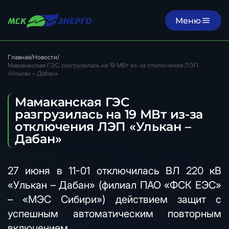
Меню
Главная
/
Новости
/
Мамаканская ГЭС разгрузилась на 19 МВт из-за отключения ЛЭП
«Улькан – Дабан»
Мамаканская ГЭС
разгрузилась на 19 МВт из-за
отключения ЛЭП «Улькан –
Дабан»
27 июня в 11-01 отключилась ВЛ 220 кВ
«Улькан – Дабан» (филиал ПАО «ФСК ЕЭС»
– «МЭС Сибири») действием защит с
успешным автоматическим повторным
включением.