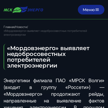
Меню
Главная
/
Новости
/
«Мордовэнерго» выявляет недобросовестных потребителей
электроэнергии
«Мордовэнерго» выявляет
недобросовестных
потребителей
электроэнергии
Энергетики филиала ПАО «МРСК Волги»
(входит в группу «Россети») —
«Мордовэнерго» продолжают рейды,
направленные на выявление фактов
хищения электроэнергии. В прошлом