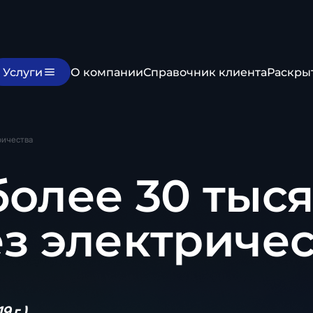
Услуги
О компании
Справочник клиента
Раскры
ричества
более 30 тыс
ез электриче
 г.)