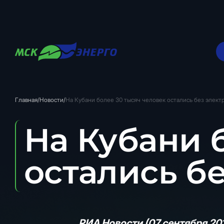
Главная
/
Новости
/
На Кубани более 30 тысяч человек остались без элект
На Кубани 
остались б
РИА Новости (07 сентября 2019