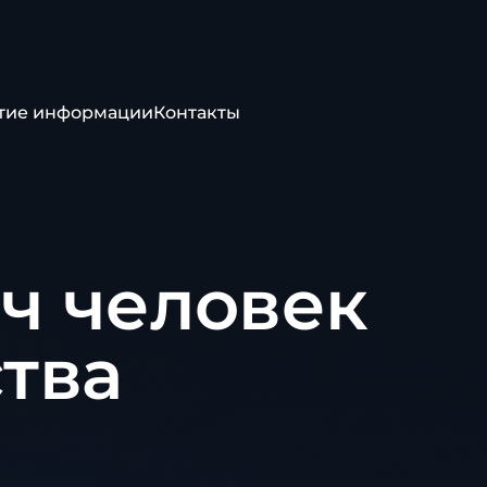
тие информации
Контакты
яч человек
ства