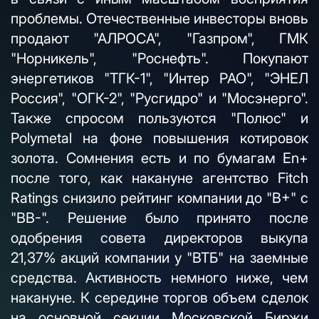
проблемы. Отечественные инвесторы вновь
продают "АЛРОСА", "Газпром", ГМК
"Норникель", "Роснефть". Покупают
энергетиков "ТГК-1", "Интер РАО", "ЭНЕЛ
Россия", "ОГК-2", "Русгидро" и "Мосэнерго".
Также спросом пользуются "Полюс" и
Polymetal на фоне повышения котировок
золота. Сомнения есть и по бумагам En+
после того, как накануне агентство Fitch
Ratings снизило рейтинг компании до "B+" с
"BB-". Решение было принято после
одобрения совета директоров выкупа
21,37% акций компании у "ВТБ" на заемные
средства. Активность немного ниже, чем
накануне. К середине торгов объем сделок
на основной секции Московской Биржи