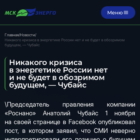
Меню
Главная
/
Новости
/
Никакого кризиса в энергетике России нет и не будет в обозримом
будущем, — Чубайс
Никакого кризиса
в энергетике России нет
и не будет в обозримом
будущем, — Чубайс
\Председатель правления компании
«Роснано» Анатолий Чубайс 1 ноября
на своей странице в Facebook опубликовал
пост, в котором заявил, что СМИ неверно
интерпретировали его позицию о будущем