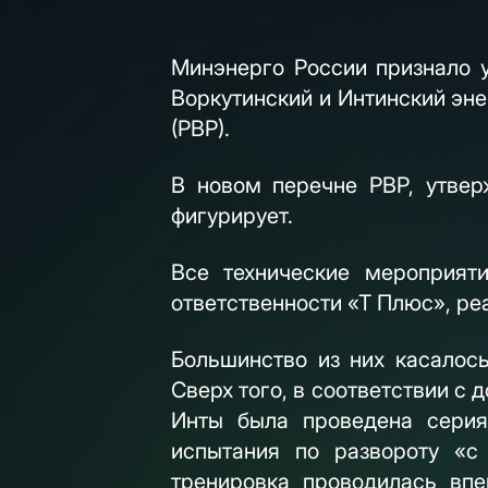
Минэнерго России признало у
Воркутинский и Интинский эн
(РВР).
В новом перечне РВР, утве
фигурирует.
Все технические мероприя
ответственности «Т Плюс», ре
Большинство из них касалос
Сверх того, в соответствии с
Инты была проведена сери
испытания по развороту «с
тренировка проводилась вп