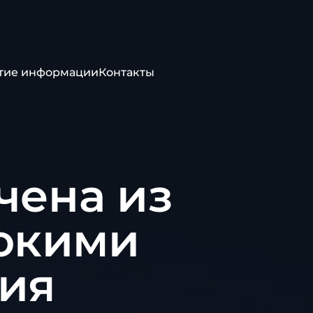
тие информации
Контакты
чена из
сокими
ия