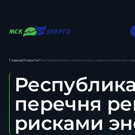
Главная
/
Новости
/
Республика Коми исключена из перечня регионов с в
Республика
перечня ре
рисками э