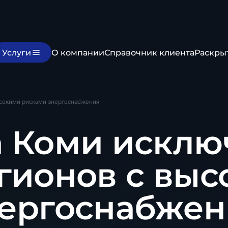
Услуги
О компании
Справочник клиента
Раскры
ысокими рисками энергоснабжения
 Коми исклю
гионов с вы
нергоснабжен