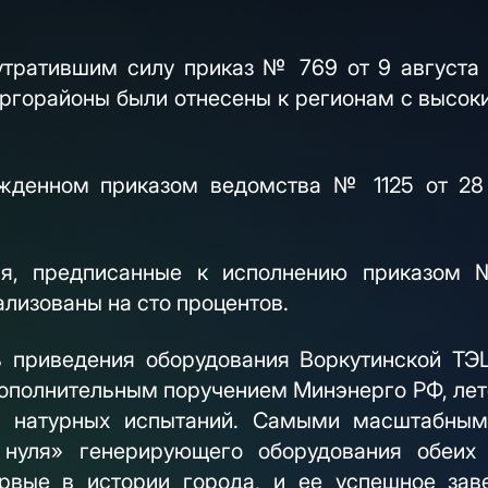
тратившим силу приказ № 769 от 9 августа 
ергорайоны были отнесены к регионам с высо
ржденном приказом ведомства № 1125 от 28 
тия, предписанные к исполнению приказом
ализованы на сто процентов.
ь приведения оборудования Воркутинской ТЭЦ
 дополнительным поручением Минэнерго РФ, лет
я натурных испытаний. Самыми масштабным
 нуля» генерирующего оборудования обеих в
ервые в истории города, и ее успешное зав