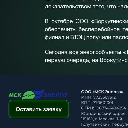
доказательством того, что на
В октябре ООО «Воркутинск
обеспечить бесперебойное т
филиал и ВТЭЦ получили паспо
Сегодня все энергообъекты «Т
первую очередь, на Воркутин
ООО «МСК Энерго»
ИНН: 7725567512
КПП: 770601001
ОГРН: 1067746494254
Оставить заявку
Юридический адрес:
119180, г. Москва, 1-й
Голутвинский переулок