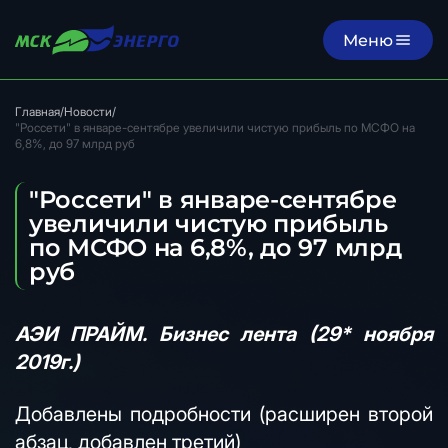
Меню
Главная
/
Новости
/
"Россети" в январе-сентябре увеличили чистую прибыль по МСФО на
6,8%, до 97 млрд руб
"Россети" в январе-сентябре
увеличили чистую прибыль
по МСФО на 6,8%, до 97 млрд
руб
АЭИ ПРАЙМ. Бизнес лента (29* ноября
2019г.)
Добавлены подробности (расширен второй
абзац, добавлен третий)