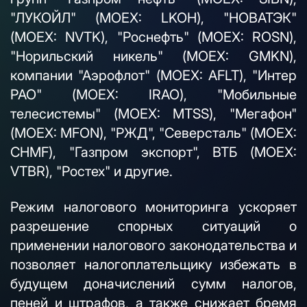
"ЛУКОЙЛ" (MOEX: LKOH), "НОВАТЭК"
(MOEX: NVTK), "Роснефть" (MOEX: ROSN),
"Норильский никель" (MOEX: GMKN),
компании "Аэрофлот" (MOEX: AFLT), "Интер
РАО" (MOEX: IRAO), "Мобильные
телесистемы" (MOEX: MTSS), "Мегафон"
(MOEX: MFON), "РЖД", "Северсталь" (MOEX:
CHMF), "Газпром экспорт", ВТБ (MOEX:
VTBR), "Ростех" и другие.
Режим налогового мониторинга ускоряет
разрешение спорных ситуаций о
применении налогового законодательства и
позволяет налогоплательщику избежать в
будущем доначислений сумм налогов,
пеней и штрафов, а также снижает бремя