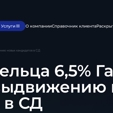
Услуги
О компании
Справочник клиента
Раскры
ению новых кандидатов в СД
ельца 6,5% Г
 выдвижению 
 в СД