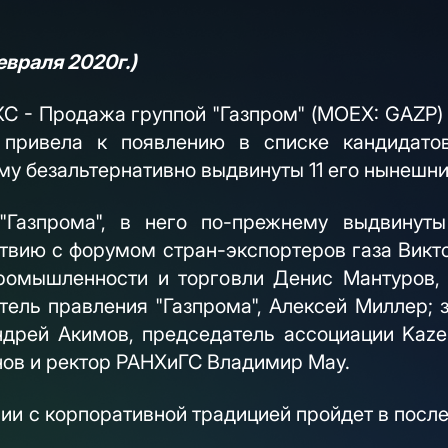
евраля 2020г.)
С - Продажа группой "Газпром" (MOEX: GAZP) 
 привела к появлению в списке кандидато
му безальтернативно выдвинуты 11 его нынешни
"Газпрома", в него по-прежнему выдвинуты
твию с форумом стран-экспортеров газа Викто
ромышленности и торговли Денис Мантуров, 
ель правления "Газпрома", Алексей Миллер;
дрей Акимов, председатель ассоциации Kaze
нов и ректор РАНХиГС Владимир Мау.
ии с корпоративной традицией пройдет в посл