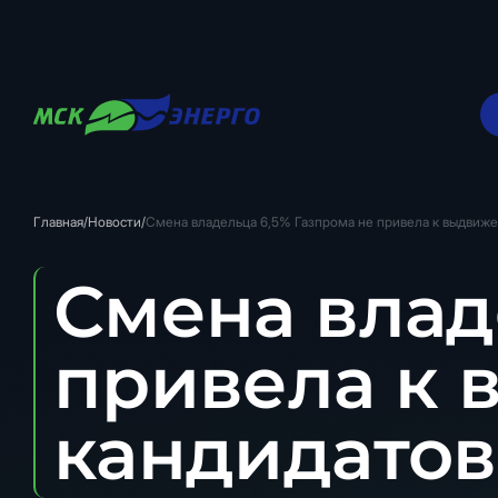
Главная
/
Новости
/
Смена владельца 6,5% Газпрома не привела к выдвиж
Смена влад
привела к
кандидатов