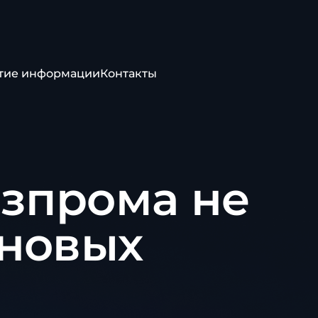
тие информации
Контакты
азпрома не
новых