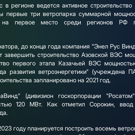
с в регионе ведется активное строительство 
ны первые три ветропарка суммарной мощнос
и на первое место среди регионов РФ п
атора, до конца года компания "Энел Рус Вин
ет завершить строительство Азовской ВЭС мо
ство первого этапа Казачьей ВЭС мощность
а развития ветроэнергетики" (учреждена ПА
оительства запланировано на 2021 год.
аВинд" (дивизион госкорпорации "Росатом"
тью 120 МВт. Как отметил Сорокин, ввод 
да.
к 2023 году планируется построить восемь вет