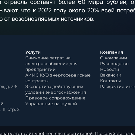
 отрасль составят более 60 млрд рублей, о
ывают, что к 2022 году около 20% всей потре
о от возобновляемых источников.
Услуги
Компания
Снижение затрат на
О компании
электроснабжение для
Руководство
предприятий
Новости
АИИС КУЭ энергосервисные
Вакансии
контракты
Контакты
, д. 3-5,
Экспертиза действующих
Раскрытие ин
условий энергоснабжения
Правовое сопровождение
ый
Управление нагрузкой
11, стр. 2
елать этот сайт удобнее для посетителей. Пожалуйста, озн