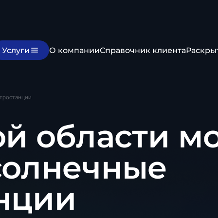
Услуги
О компании
Справочник клиента
Раскры
ктростанции
ой области мо
солнечные
нции