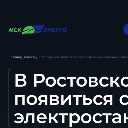
Главная
/
Новости
/
В Ростовской области могут появиться солнечные эле
В Ростовск
появиться 
электроста