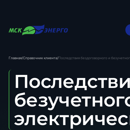
Главная
/
Справочник клиента
/
Последствия бездоговорного и безучетно
Последстви
безучетног
электричес