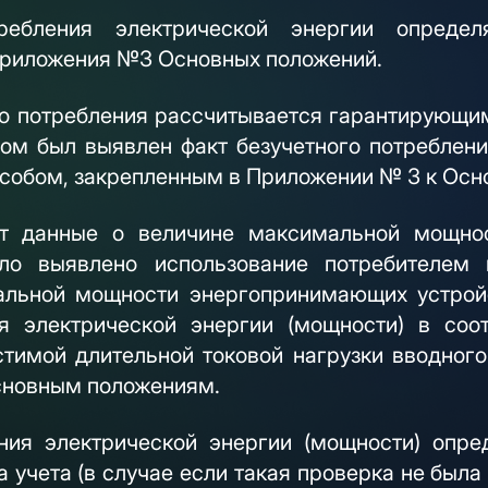
ребления электрической энергии определ
приложения №3 Основных положений.
о потребления рассчитывается гарантирующи
ром был выявлен факт безучетного потреблени
особом, закрепленным в Приложении № 3 к Ос
ют данные о величине максимальной мощно
ыло выявлено использование потребителем 
льной мощности энергопринимающих устройс
я электрической энергии (мощности) в соо
стимой длительной токовой нагрузки вводного
сновным положениям.
ния электрической энергии (мощности) опр
 учета (в случае если такая проверка не был