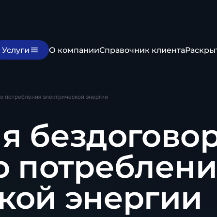
Услуги
О компании
Справочник клиента
Раскры
го потребления электрической энергии
я бездоговор
о потреблен
кой энергии