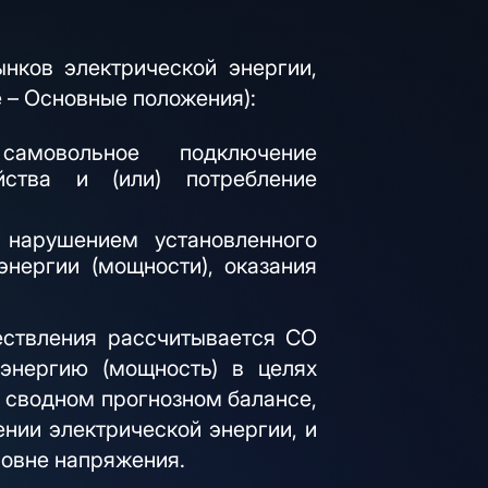
нков электрической энергии,
 – Основные положения):
овольное подключение
йства и (или) потребление
 нарушением установленного
энергии (мощности), оказания
ествления рассчитывается СО
энергию (мощность) в целях
 сводном прогнозном балансе,
ении электрической энергии, и
ровне напряжения.