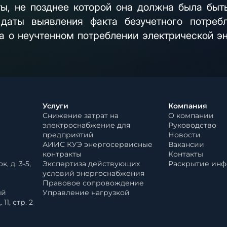
ты, не позднее которой она должна была быт
даты выявления факта безучетного потребл
та о неучтенном потреблении электрической эн
Услуги
Компания
Снижение затрат на
О компании
электроснабжение для
Руководство
предприятий
Новости
АИИС КУЭ энергосервисные
Вакансии
контракты
Контакты
, д. 3-5,
Экспертиза действующих
Раскрытие ин
условий энергоснабжения
Правовое сопровождение
ый
Управление нагрузкой
11, стр. 2