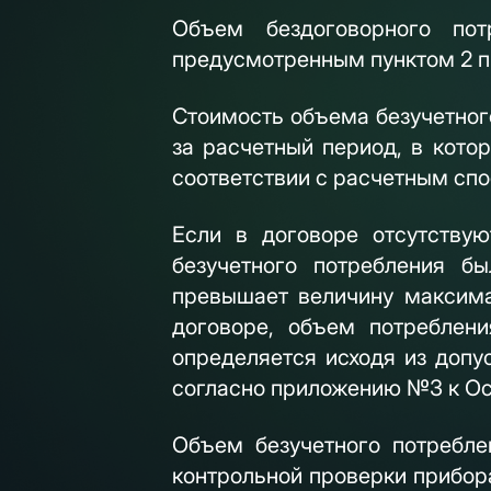
Объем бездоговорного пот
предусмотренным пунктом 2 
Стоимость объема безучетног
за расчетный период, в кото
соответствии с расчетным сп
Если в договоре отсутству
безучетного потребления б
превышает величину максима
договоре, объем потреблени
определяется исходя из допу
согласно приложению №3 к О
Объем безучетного потребле
контрольной проверки прибора