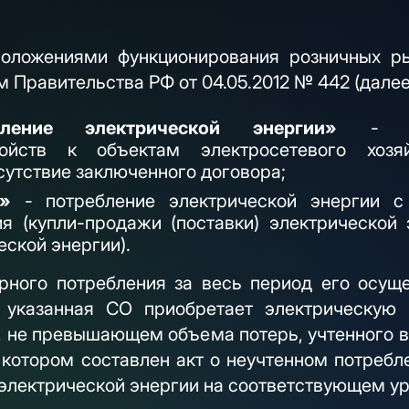
оложениями функционирования розничных ры
Правительства РФ от 04.05.2012 № 442 (далее
бление электрической энергии»
- сам
ойств к объектам электросетевого хозя
сутствие заключенного договора;
е»
- потребление электрической энергии с
я (купли-продажи (поставки) электрической 
еской энергии).
рного потребления за весь период его осущ
й указанная СО приобретает электрическую 
, не превышающем объема потерь, учтенного в
 котором составлен акт о неучтенном потребл
 электрической энергии на соответствующем у