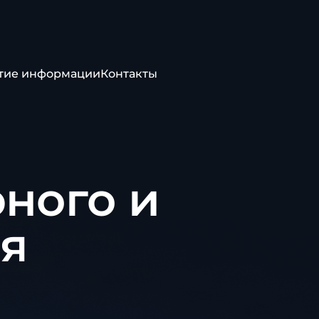
тие информации
Контакты
ного и
ия