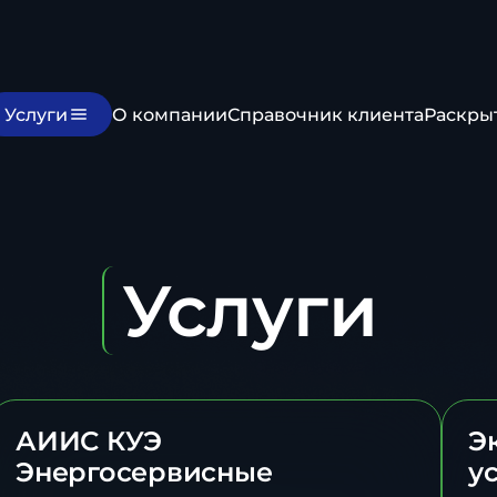
Услуги
О компании
Справочник клиента
Раскры
Услуги
АИИС КУЭ
Э
Энергосервисные
у