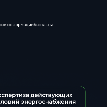
тие информации
Контакты
кспертиза действующих
словий энергоснабжения